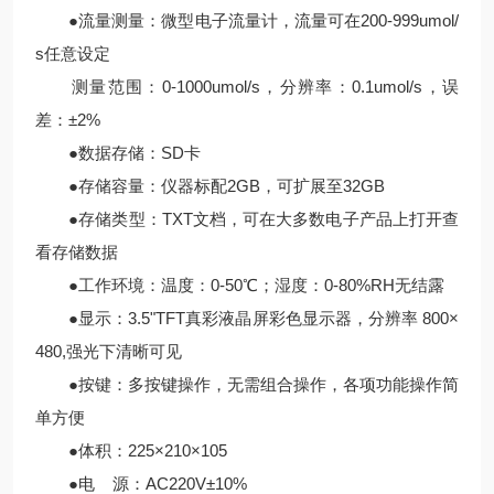
●流量测量：微型电子流量计，流量可在200-999umol/
s任意设定
测量范围：0-1000umol/s，分辨率：0.1umol/s，误
差：±2%
●数据存储：SD卡
●存储容量：仪器标配2GB，可扩展至32GB
●存储类型：TXT文档，可在大多数电子产品上打开查
看存储数据
●工作环境：温度：0-50℃；湿度：0-80%RH无结露
●显示：3.5"TFT真彩液晶屏彩色显示器，分辨率 800×
480,强光下清晰可见
●按键：多按键操作，无需组合操作，各项功能操作简
单方便
●体积：225×210×105
●电 源：AC220V±10%