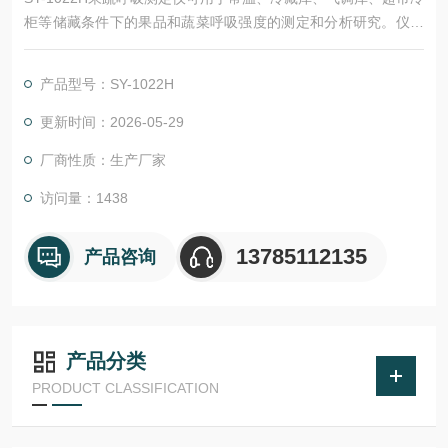
柜等储藏条件下的果品和蔬菜呼吸强度的测定和分析研究。仪器
可以同时显示呼吸室的CO2浓度、O2浓度、温度、湿度以及果蔬
呼吸强度。并附赠上位机电脑软件，可以直接在电脑端进行测
产品型号：SY-1022H
试。非常适合食品，园艺、果品、蔬菜、外贸等各类学校、科研
院所用于各类果品和蔬菜的呼吸测定。
更新时间：2026-05-29
厂商性质：生产厂家
访问量：1438
13785112135
产品咨询
产品分类
PRODUCT CLASSIFICATION