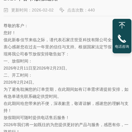
更新时间：2026-02-02
点击次数：440
尊敬的客户：
您好！
值此新春佳节来临之际，谨代表石家庄世亚科技有限公司全体同仁，
衷心感谢您在过去一年里的信任与支持。根据国家法定节假日安排，
电话咨询
现将我公司春节放假安排敬告如下：
一、放假时间：
2026
年
2
月
11
日至
2026
年
2
月
23
日。
二、开工时间：
2026
年
2
月
24
日。
为了避免耽搁您的订单货期，在此期间如有订单需求请提前安排，如
有急单请先联系确定供货时间。
在此期间给您带来的不便，深表歉意，敬请谅解，感谢您的理解与支
持！
放假期间可随时提供电话售后服务！
2026年我们将一如既往的为您提供更好的产品与服务，感恩有你，一
路前行！