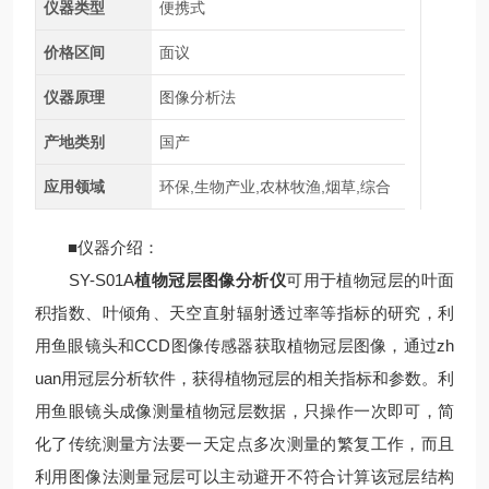
仪器类型
便携式
价格区间
面议
仪器原理
图像分析法
产地类别
国产
应用领域
环保,生物产业,农林牧渔,烟草,综合
■仪器介绍：
SY-S01A
植物冠层图像分析仪
可用于植物冠层的叶面
积指数、叶倾角、天空直射辐射透过率等指标的研究，利
用鱼眼镜头和CCD图像传感器获取植物冠层图像，通过zh
uan用冠层分析软件，获得植物冠层的相关指标和参数。利
用鱼眼镜头成像测量植物冠层数据，只操作一次即可，简
化了传统测量方法要一天定点多次测量的繁复工作，而且
利用图像法测量冠层可以主动避开不符合计算该冠层结构