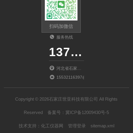
扫码加微信
服务热线
13785112135
河北省石家庄
市桥西区新石
15532116397@163.com
中路388号河
北冀玉创新园
Copyright © 2026石家庄世亚科技有限公司 All Rights
5-025
Reserved
备案号：
冀ICP备12009430号-5
技术支持：
化工仪器网
管理登录
sitemap.xml