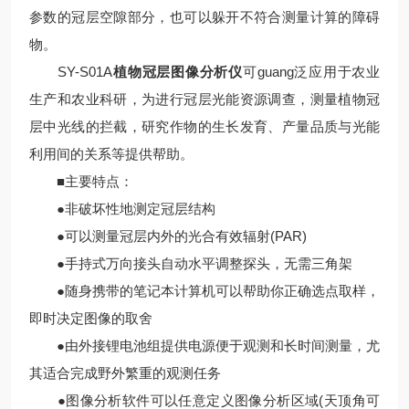
参数的冠层空隙部分，也可以躲开不符合测量计算的障碍
物。
SY-S01A
植物冠层图像分析仪
可guang泛应用于农业
生产和农业科研，为进行冠层光能资源调查，测量植物冠
层中光线的拦截，研究作物的生长发育、产量品质与光能
利用间的关系等提供帮助。
■主要特点：
●非破坏性地测定冠层结构
●可以测量冠层内外的光合有效辐射(PAR)
●手持式万向接头自动水平调整探头，无需三角架
●随身携带的笔记本计算机可以帮助你正确选点取样，
即时决定图像的取舍
●由外接锂电池组提供电源便于观测和长时间测量，尤
其适合完成野外繁重的观测任务
●图像分析软件可以任意定义图像分析区域(天顶角可