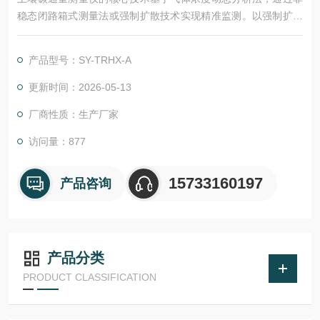
稳态闭路箱式测量法或强制扩散技术实现精准监测。以强制扩散
式系统为例，其内置微型气泵以1.8L/min的恒定流量抽取土壤表
面气体样本，配合非色散红外传感器，可在0-5000ppm范围内实
产品型号：SY-TRHX-A
现±3ppm的CO₂浓度测量精度。部分型号如LI-7810更集成多气体
分析模块，可同步监测CH₄、CO₂和H₂O通量，为研究温室气体协
更新时间：2026-05-13
同效应提供数据支撑。
厂商性质：生产厂家
访问量：877
15733160197
产品咨询
产品分类
PRODUCT CLASSIFICATION