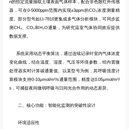
n的恒定流量抽取土壤表面气体样本，配合非色散红外传感
器，可在0-5000ppm范围内实现±3ppm的CO₂浓度测量精
度。部分型号如LI-7810更集成多气体分析模块，可同步监
测CH₄、CO₂和H₂O通量，为研究温室气体协同效应提供
数据支撑。
系统采用动态平衡算法，通过连续记录叶室内气体浓度
变化曲线，结合温度、湿度、气压等环境参数，经内置微
处理器实时计算碳通量值。以某型号为例，其呼吸强度计
算模块支持0-10μmol/m²/s通量范围，精度达0.05μmol/m²/
s，可捕捉夜间微弱呼吸与日间光合作用的动态差异。
二、核心功能：智能化监测的突破性设计
环境适应性