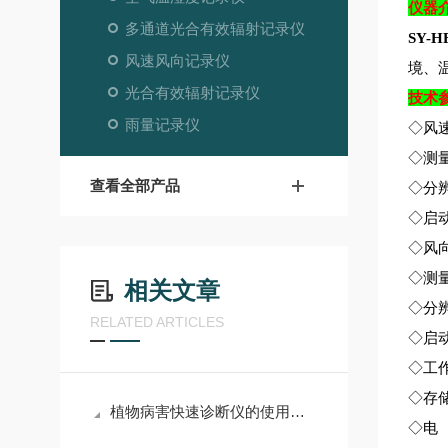
仪器
多通道光合有效辐射记录仪
SY-
风速风向记录仪
境、
光合有效辐射记录仪
技术
雨量记录仪
◇风速
◇测量
查看全部产品
◇分辨
◇启动风
◇风向
◇测量
相关文章
◇分辨
RELATED ARTICLES
◇启动风
◇工作
◇存
植物病害快速诊断仪的使用方法
◇电