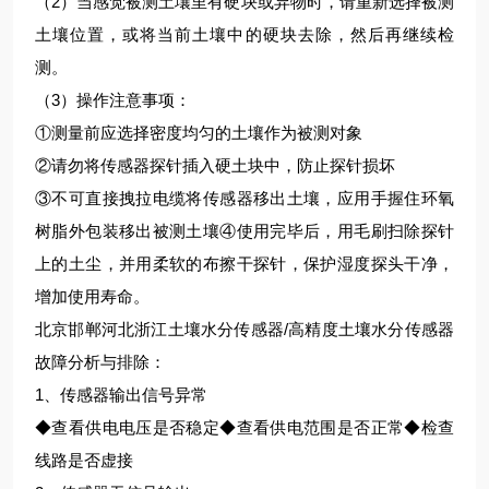
（2）当感觉被测土壤里有硬块或异物时，请重新选择被测
土壤位置，或将当前土壤中的硬块去除，然后再继续检
测。
（3）操作注意事项：
①测量前应选择密度均匀的土壤作为被测对象
②请勿将传感器探针插入硬土块中，防止探针损坏
③不可直接拽拉电缆将传感器移出土壤，应用手握住环氧
树脂外包装移出被测土壤④使用完毕后，用毛刷扫除探针
上的土尘，并用柔软的布擦干探针，保护湿度探头干净，
增加使用寿命。
北京邯郸河北浙江土壤水分传感器/高精度土壤水分传感器
故障分析与排除：
1、传感器输出信号异常
◆查看供电电压是否稳定◆查看供电范围是否正常◆检查
线路是否虚接