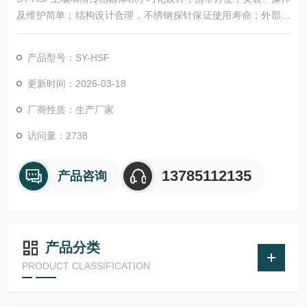
及维护简单；结构设计合理，不绣钢探针保证使用寿命；外部以
环氧树脂纯胶体封装，密封性好，可直接埋入土壤中使用，且不
受腐蚀；土质影响较小，应用地区广泛；测量精度高，性能可
产品型号：SY-HSF
靠，确保正常工作；响应速度快，数据传输效率高。
更新时间：2026-03-18
厂商性质：生产厂家
访问量：2738
13785112135
产品咨询
产品分类
PRODUCT CLASSIFICATION