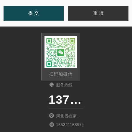
扫码加微信
服务热线
13785112135
河北省石家庄
市桥西区新石
15532116397@163.com