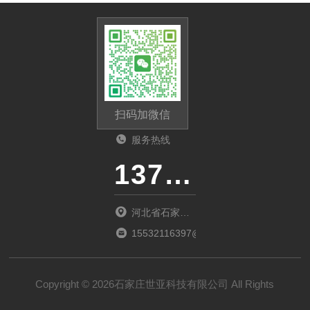
扫码加微信
服务热线
13785112135
河北省石家庄
市桥西区新石
15532116397@163.com
中路388号河
北冀玉创新园
Copyright © 2026石家庄世亚科技有限公司 All Rights
5-025