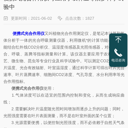
验中
更新时间：2021-06-02
点击次数：1827
便携式光合作用仪
又叫植物光合作用测定仪，是笔记本计算和气
体分析于一体的光合呼吸测量仪器，利用微机*的计算功能与存贮功
能结合红外线CO2分析仪、温湿度传感器及光照传感器，对植物的光
合、呼吸、蒸腾等指标测量和计算。该仪器主要应用于农林业、园
电话咨询
艺、微生物、昆虫等专业行业及科学试验中。可以测定CO2浓度、叶
片温度、光合有效辐射、叶室温湿度，通过科学计算可得出叶片光合
速率、叶片蒸腾速率、细胞间CO2浓度、气孔导度、水分利用率等光
合作用指标。
便携式光合作用仪
使用：
1.气体浓度可以在适宜的范围内控制和变化，从而生成响应曲
线；
2.需要解决叶片温度随光照时间增加而逐步上升的问题；同时，
光照强度需要在叶片表面测量，而不是在叶室外面的某个位置；
3.光源需要便携，以便控制光照强度，而不必依赖于自然天气条