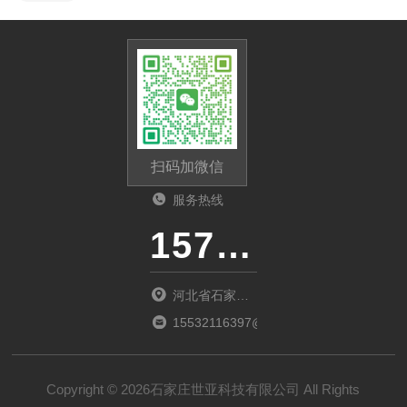
扫码加微信
服务热线
15733160197
河北省石家庄
市桥西区新石
15532116397@163.com
中路388号河
北冀玉创新园
Copyright © 2026石家庄世亚科技有限公司 All Rights
5-025