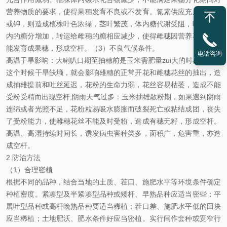
营养物质的要求，使得果穗发育不良或不发育。氮素供应充足而缺磷
或钾，则造成植株叶色浓绿，茎叶繁茂，体内糖代谢受阻，叶及茎杆
内的糖分增加，转运给雌穗的糖相应减少，使得雌穗因营养不足而不
能发育成果穗，形成空杆。（3）不良气候条件。
电话咨询
高温干旱影响：大喇叭口期至抽穗前是玉米需肥量zui大的时期，如果
这个时候干旱缺墒，就会影响雄穗的正常开花和雌穗花丝的抽出，造
成抽雄提前和吐丝延迟，花粉的生命力弱，花丝容易枯萎，造成不能
受粉受精而出现空杆;阴雨天气过多：玉米抽雄散粉期，如果遇到阴雨
连绵或者光照不足，花粉粒易吸水膨胀而破裂死亡或粘结成团，丧失
了受粉能力，使雌穗花丝不能及时受粉，造成有穗无籽，形成空杆。
高温、高湿持续时间长，诱发病虫害种类多，面积广，危害重，亦造
成空杆。
2.
防治方法
（1）合理密植
根据不同的品种，结合当地的土质、茬口、施肥水平等环境条件确定
种植密度。紧凑型及半紧凑型品种或矮杆、早熟品种应适当密些；平
展叶型品种或高杆晚熟品种要适当稀植；茬口差、施肥水平低的田块
应当稀植；土地肥沃、肥水条件好应当密植。实行间作套种或宽窄行