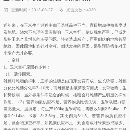
更新时间：2013-08-27
点击次数：4030
近年来，在玉米生产过程中由于选择品种不当、盲目增加种植密度以
及施肥、浇水不合理等因素影响，玉米空秆、倒伏现象严重，已成为
影响玉米产量增长的主要问题。轻者造成减产，严重倒伏的地块甚至
绝收。因此因地制宜针对空杆、倒伏发生的原因，采取预防措施对玉
米增产尤其必要。
一、空杆
1
、玉米空杆原因有多种：
（1）遗传因素。
雄穗对雌穗的抑制，玉米的雄穗是由顶芽发育而成，生长势强，雄穗
分化比雌穗分化早7~10天，而雌穗是由腋芽发育而成，发育较晚，生
长势较弱，当外界条件不适合的时候，雄穗会对雌穗产生明显的抑制
作用。（2）营养物质供应不足、营养物质比例失调。玉米吸肥力强,
需肥量大。据测定，每生产100kg玉米籽粒，需吸收N素2.5~4kg，P
素0.9~l.4kg，K素1.8~3.8kg，其比例为3:1:3。若营养物质供应不
足，就会增加空杆率。如氮素供应不足，则会造成叶绿素形成减少、
光合作用减弱、植株体内碳水化合物减少，不能满足果穗分化期间对