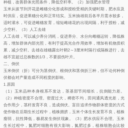
种植，改善群体光照条件，降低空杆率。（2）加强肥水管理
玉米从拔节到开花是雌穗分化形成和授粉受精的关键时期，肥水应及
时供应，促进果穗分化和正常结实。玉米抽雄前后各半月需水较多，
适时灌水，可促进雌穗发育，缩短雌雄花的出现间隔，利于授粉，减
少空杆。（3）人工去雄
人工去雄，可以减少养分消耗，促进养分、水分向雌穗运转，降低株
高，增加群体内部光照，有利于提高光合作用效率，增加有机物质积
累，减少空杆。去雄在雄穗露出叶鞘2～3厘米时隔行或隔株进行，去
雄不宜超过总株数的1/3，不要损伤叶片。
二、倒伏
玉米倒伏（折）可分为茎倒伏、根倒伏和茎倒折三种，但不论何种倒
伏都会对产量造成不同程度的影响。
1.
原因
（1）玉米品种本身根系不发达，茎基部节间细长，抗倒能力差。
（2）种植密度不合理。密度过大，稀密不均，田间通风透光差，光
合作用少，茎杆发育不良，造成倒伏。盲目追求作物群体密度的方式
使作物在后期生长过程中，植株拥挤，玉米个体生长发育不良，植株
瘦弱，抗性降低，极易发生倒伏现象。（3）肥水供应不合理。玉米
生长过程中，氮肥对细胞有很大影响，氮肥过多，植株细胞会比较