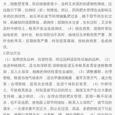
大，细胞壁变薄，而且细胞密度小，这样玉米茎杆的柔韧性降低，抗
拉能力下降，抗倒伏（折）性降低。所以，田间肥水管理也会影响玉
米的抗倒伏性。如玉米在拔节间增施氮肥过多，穗下部节间生长过
快，机械组织强度降低，易倒伏；苗期供水过多，生长过旺，又没有
及时中耕培土，根系不发达造成倒伏。（4）病虫危害。苗期对害虫
如地老虎、金针虫、粘虫等防治不及时，抽雄后玉米螟危害严重，茎
杆虫蛀率高；后期病害严重，特别是茎腐病、纹枯病危害，造成倒
伏。
2.
防治方法
（1）选用优良品种。抗逆性强、经过品种适应性试验的品种。（2）
改进种植模式。适当加深耕层,深耕能促进玉米根系发育促使根数增
加，且入土加深，植株的倒伏程度也会减轻。（3）调整播期，合理
密植。根据当地气候条件，适当早播或晚播，避开灾害天气，减少危
害；合理密植，提高光合强度，促进个体良好发育。（4）中耕培
土。可使根系发达，特别是拔节以后的培土，能使玉米产生出大量的
支持根，减少倒伏。（5）合理合理的肥水管理。苗期一般不应浇
水，也不应追肥。使地面上部节间缩短，根系入土深而广。拔节后的
灌水，一次灌水量不宜过大，防止在过湿、高温、多肥的情况下引起
徒长。施肥以基肥为主，注意氮、磷、钾合理配合。（6）综合防治