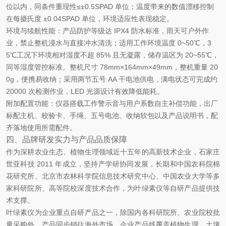
位以内，同条件重现性≤±0.5SPAD 单位；温度带来的数值漂移控制
在每摄氏度 ±0.04SPAD 单位，环境适应性表现稳定。
环境与续航性能
：产品防护等级达 IPX4 防水标准，雨天可户外作
业，禁止整机浸水与直接冲水清洗；适用工作环境温度 0~50℃，3
5℃工况下环境相对湿度不超 85% 且无凝露，储存温区为 20~55℃，
同等湿度管控标准。整机尺寸 78mm×164mm×49mm，整机重量 20
0g，便携易收纳；采用两节五号 AA 干电池供电，满电状态可完成约
20000 次检测作业，LED 光源设计有效降低能耗。
附加配置功能
：仪器搭载工作警示音与用户系数自主补偿功能，出厂
标配主机、校验卡、手绳、五号电池、收纳软包以及产品说明书，配
齐落地使用所需配件。
四、品牌研发实力与产品品质保障
作为深耕农业生态、植物生理领域近十五年的高新技术企业，石家庄
世亚科技 2011 年成立，坚持产学研协同发展，长期和中国农科院棉
花研究所、北京市农林科学院信息技术研究中心、中国农业大学等多
家科研院所、高等院校深度技术合作，为叶绿素仪等自研产品提供技
术支撑。
叶绿素仪为企业重点自研产品之一，除国内各科研院所、农业院校批
量采购外，产品同步销往海外市场。企业产品线覆盖植物生理、土壤