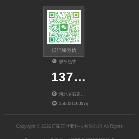
扫码加微信
服务热线
13785112135
河北省石家庄
市桥西区新石
15532116397@163.com
中路388号河
北冀玉创新园
Copyright © 2026石家庄世亚科技有限公司 All Rights
5-025