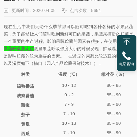
更新时间：2020-04-08
点击次数：5654
现在生活中我们无论什么季节都可以随时吃到各种各样的水果及蔬
菜，为了能够让人们随时吃到新鲜可口的果蔬，果蔬采摘后的贮藏是
一个重要的生产过程。影响果蔬贮藏的因素有很多，在使用
SY-1022
果蔬呼吸测定仪
测量果蔬呼吸强度大小的时候发现，贮藏温度及湿度
是影响贮藏的较为重要的因素。一些常见的果蔬比较适宜的贮藏温度
以及湿度如下（摘自《园艺产品贮藏保鲜技术》）：
电话咨询
种类
温度（℃）
相对湿（％）
10
～12
80
～85
绿熟番茄
0
～2
85
～90
成熟番茄
7
～9
85
～90
甜椒
7
～10
85
～90
茄子
10
～13
85
～90
黄瓜
7
～10
85
～90
西瓜