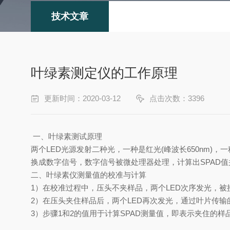
技术文章
叶绿素测定仪的工作原理
更新时间：2020-03-12
点击次数：3396
一、叶绿素测试原理
两个
LED
光源发射二种光，一种是红光
(
峰波长
650nm)
，一
换成数字信号，数字信号被微处理器处理，计算出
SPAD
值
二、叶绿素仪测量值的校准与计算
1
）在校准过程中，压头不夹样品，两个
LED
次序发光，被
2
）在压头夹住样品后，两个
LED
再次发光，通过叶片传输
3
）步骤
1
和
2
的值用于计算
SPAD
测量值，即表示夹住的样